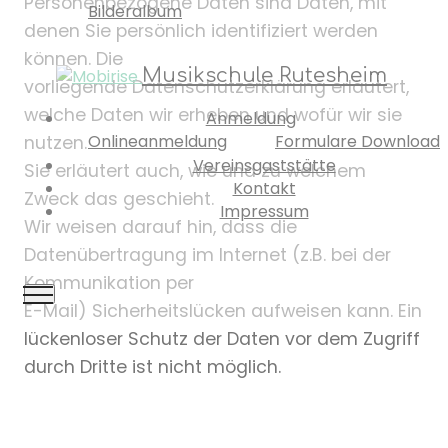
Personenbezogene Daten sind Daten, mit
Bilderalbum
denen Sie persönlich identifiziert werden
können. Die
Musikschule Rutesheim
vorliegende Datenschutzerklärung erläutert,
welche Daten wir erheben und wofür wir sie
Anmeldung
Onlineanmeldung
Formulare Download
nutzen.
Vereinsgaststätte
Sie erläutert auch, wie und zu welchem
Kontakt
Zweck das geschieht.
Impressum
Wir weisen darauf hin, dass die
Datenübertragung im Internet (z.B. bei der
Kommunikation per
E-Mail) Sicherheitslücken aufweisen kann. Ein
lückenloser Schutz der Daten vor dem Zugriff
durch Dritte ist nicht möglich.